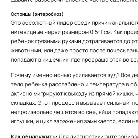
Острицы (энтеробиоз)
Это абсолютный лидер среди причин анального
нитевидные черви размером 0,5-1 см. Как про
ребенок грязными руками дотрагивается до рта
животными, или даже просто после почесывани
попадают в кишечник, где превращаются во вз
Почему именно ночью усиливается зуд? Все дел
тело ребенка расслаблено и температура в об
активно мигрируют к выходу из прямой кишки, 
складках. Этот процесс и вызывает сильный, 
непроизвольно чешется во сне, яйца попадают 
игрушки, и цикл заражения замыкается, если н
Как обнаружить:
Для диагностики энтеробиоза