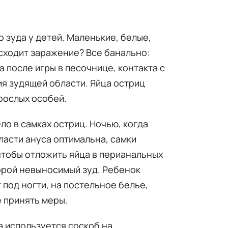
 зуда у детей. Маленькие, белые,
исходит заражение? Все банально:
 после игры в песочнице, контакта с
я зудящей области. Яйца остриц
рослых особей.
о в самках остриц. Ночью, когда
ласти ануса оптимальна, самки
чтобы отложить яйца в перианальных
порой невыносимый зуд. Ребенок
под ногти, на постельное белье,
е принять меры.
 используется соскоб на