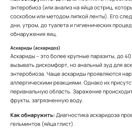
энтеробиоз (или анализ на яйца остриц, кото
соскобом или методом липкой ленты). Его след
дни, утром, до туалета и гигиенических проце
обнаружения яиц.
Аскариды (аскаридоз)
Аскариды – это более крупные паразиты, до 40 
вызывать дискомфорт, но анальный зуд для ас
энтеробиоза. Чаще аскариды проявляются на
аллергическими реакциями. Однако их присут
перианальную область. Заражение происходи
фрукты, загрязненную воду.
Как обнаружить:
Диагностика аскаридоза пров
гельминтов (яйца глист).