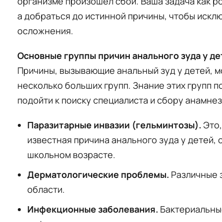
организме произошел сбой. Ваша задача как ро
а добраться до истинной причины, чтобы искл
осложнения.
Основные группы причин анального зуда у де
Причины, вызывающие анальный зуд у детей, м
несколько больших групп. Знание этих групп 
подойти к поиску специалиста и сбору анамнез
Паразитарные инвазии (гельминтозы).
Это,
известная причина анального зуда у детей,
школьном возрасте.
Дерматологические проблемы.
Различные 
области.
Инфекционные заболевания.
Бактериальные