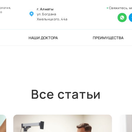
Свяжитесь, м
ология,
г. Алматы
но
ул. Богдана
Хмельнцкого, 44а
НАШИ ДОКТОРА
ПРЕИМУЩЕСТВА
Все статьи