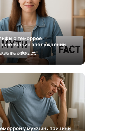
Мифы о геморрое:
развенчание заблуждений
итать подробнее
Геморрой у мужчин: причины