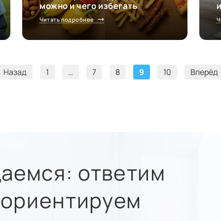
можно и чего избегать
Читать подробнее
Ч
 Назад
1
…
7
8
9
10
Вперёд
аемся: ответим
 сориентируем