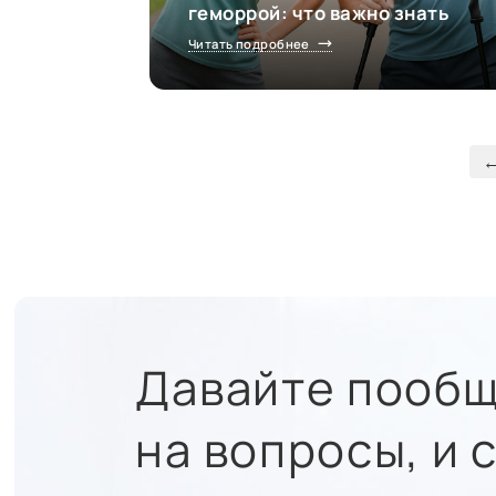
геморрой: что важно знать
Читать подробнее
Пагинация
←
записей
Давайте пообщ
на вопросы, и