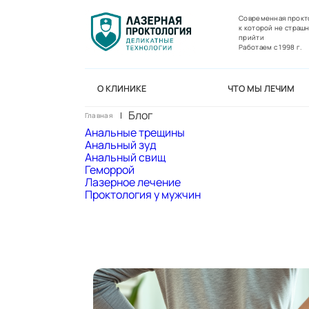
Современная прокт
к которой не страш
прийти
Работаем с 1998 г.
О КЛИНИКЕ
ЧТО МЫ ЛЕЧИМ
Блог
Главная
Анальные трещины
Анальный зуд
Анальный свищ
Геморрой
Лазерное лечение
Проктология у мужчин