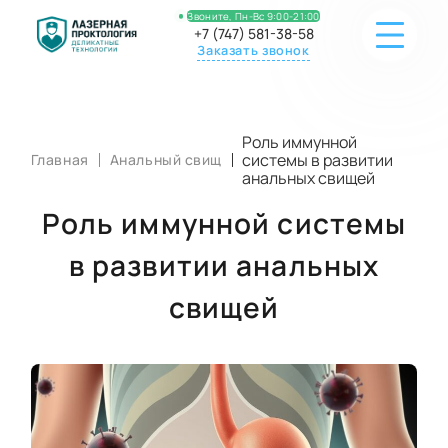
Звоните, Пн-Вс 9:00-21:00
+7 (747) 581-38-58
Заказать звонок
ЧТО МЫ ЛЕЧИМ
Роль иммунной
системы в развитии
Главная
Анальный свищ
НАШИ ДОКТОРА
анальных свищей
Роль иммунной системы
ПРЕИМУЩЕСТВА
в развитии анальных
СТАТЬИ
свищей
КОНТАКТЫ